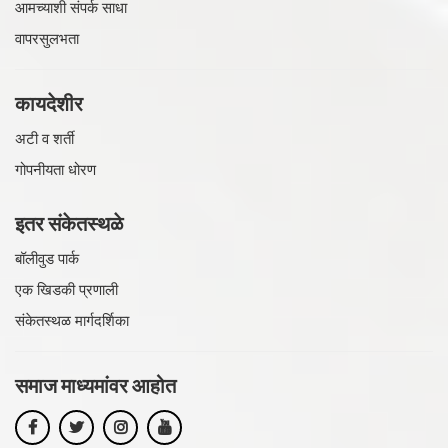
आमच्याशी संपर्क साधा
वापरसुलभता
कायदेशीर
अटी व शर्ती
गोपनीयता धोरण
इतर संकेतस्थळे
बॉलीवुड पार्क
एक खिडकी प्रणाली
संकेतस्थळ मार्गदर्शिका
समाज माध्यमांवर
आहोत