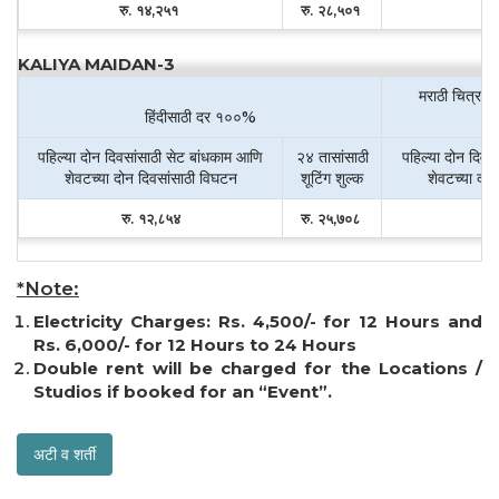
रु. १४,२५१
रु. २८,५०१
रु
KALIYA MAIDAN-3
मराठी चित्रपट
हिंदीसाठी दर १००%
पहिल्या दोन दिवसांसाठी सेट बांधकाम आणि
२४ तासांसाठी
पहिल्या दोन दिवस
शेवटच्या दोन दिवसांसाठी विघटन
शूटिंग शुल्क
शेवटच्या दो
रु.
१२,८५४
रु. २५,७०८
र
*Note:
Electricity Charges: Rs. 4,500/- for 12 Hours and
Rs. 6,000/- for 12 Hours to 24 Hours
Double rent will be charged for the Locations /
Studios if booked for an “Event”.
अटी व शर्ती