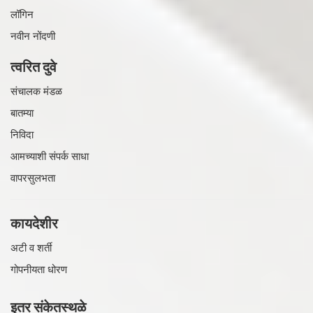
लॉगिन
नवीन नोंदणी
त्वरित दुवे
संचालक मंडळ
बातम्या
निविदा
आमच्याशी संपर्क साधा
वापरसुलभता
कायदेशीर
अटी व शर्ती
गोपनीयता धोरण
इतर संकेतस्थळे