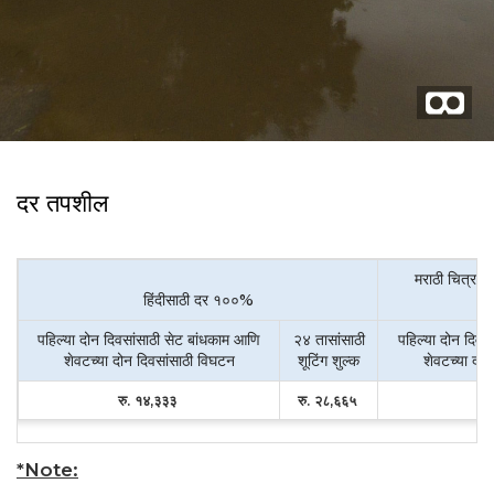
दर तपशील
मराठी चित्रपट
हिंदीसाठी दर १००%
पहिल्या दोन दिवसांसाठी सेट बांधकाम आणि
२४ तासांसाठी
पहिल्या दोन दिवस
शेवटच्या दोन दिवसांसाठी विघटन
शूटिंग शुल्क
शेवटच्या दो
रु. १४,३३३
रु. २८,६६५
र
*Note: