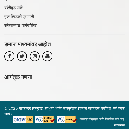
बॉलीवुड पार्क
एक खिडकी प्रणाली
संकेतस्थळ मार्गदर्शिका
समाज माध्यमांवर
आहोत
आगंतुक गणना
©
2026 महाराष्ट्र चित्रपट, रंगभूमी आणि सांस्कृतिक विकास महामंडळ मर्यादित. सर्व हक्क
राखीव.
वेबसाइट डिझाइन आणि विकसित केले आहे:
नेटलिन्क्स