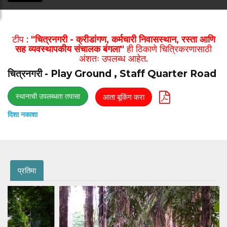
टीप :
"चित्रनगरी - क्रीडांगण, कर्मचारी निवासस्थान, रस्ता आणि
सह व्यवस्थापकीय संचालक बंगला"
ही ठिकाणे चित्रिकरणासाठी
अंशतः उपलब्ध आहेत.
चित्रनगरी - Play Ground , Staff Quarter Road
स्थानाची उपलब्धता तपासा
आता बूकिंग करा
दिशा नकाशा
प्रतिमा