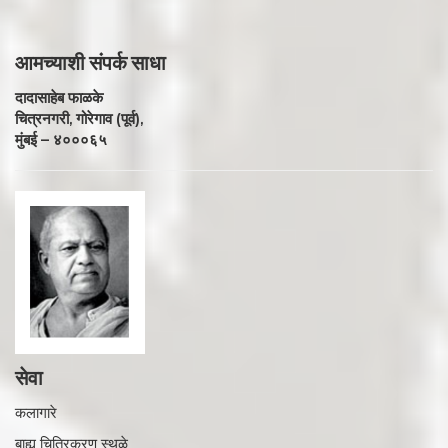
आमच्याशी
संपर्क साधा
दादासाहेब फाळके
चित्रनगरी, गोरेगाव (पूर्व),
मुंबई – ४०००६५
सेवा
कलागारे
बाह्य चित्रिकरण स्थळे