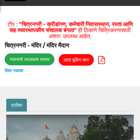
टीप :
"चित्रनगरी - क्रीडांगण, कर्मचारी निवासस्थान, रस्ता आणि
सह व्यवस्थापकीय संचालक बंगला"
ही ठिकाणे चित्रिकरणासाठी
अंशतः उपलब्ध आहेत.
चित्रनगरी - मंदिर / मंदिर मैदान
स्थानाची उपलब्धता तपासा
आता बूकिंग करा
दिशा नकाशा
प्रतिमा