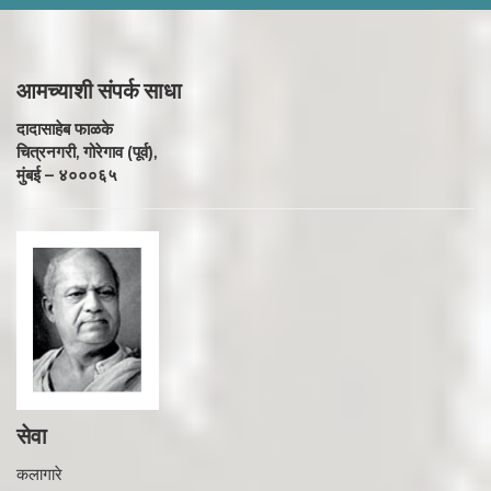
आमच्याशी
संपर्क साधा
दादासाहेब फाळके
चित्रनगरी, गोरेगाव (पूर्व),
मुंबई – ४०००६५
सेवा
कलागारे